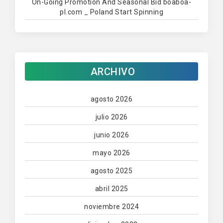
On-Going Promotion And Seasonal Bid boaboa-
pl.com _ Poland Start Spinning
ARCHIVO
agosto 2026
julio 2026
junio 2026
mayo 2026
agosto 2025
abril 2025
noviembre 2024