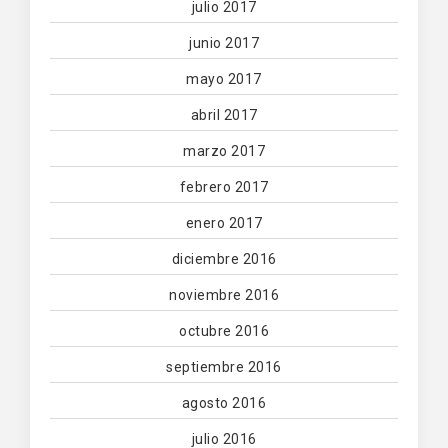
julio 2017
junio 2017
mayo 2017
abril 2017
marzo 2017
febrero 2017
enero 2017
diciembre 2016
noviembre 2016
octubre 2016
septiembre 2016
agosto 2016
julio 2016