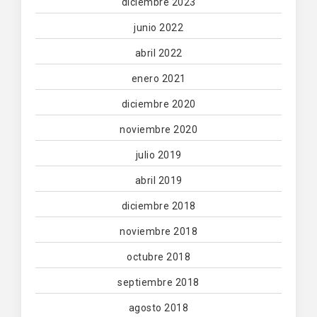
diciembre 2023
junio 2022
abril 2022
enero 2021
diciembre 2020
noviembre 2020
julio 2019
abril 2019
diciembre 2018
noviembre 2018
octubre 2018
septiembre 2018
agosto 2018