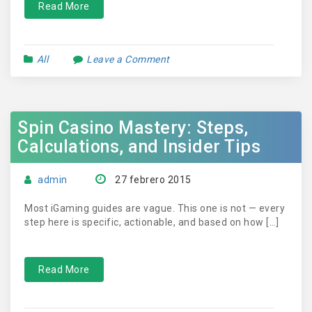
Read More
All
Leave a Comment
Spin Casino Mastery: Steps,
Calculations, and Insider Tips
admin
27 febrero 2015
Most iGaming guides are vague. This one is not — every
step here is specific, actionable, and based on how […]
Read More