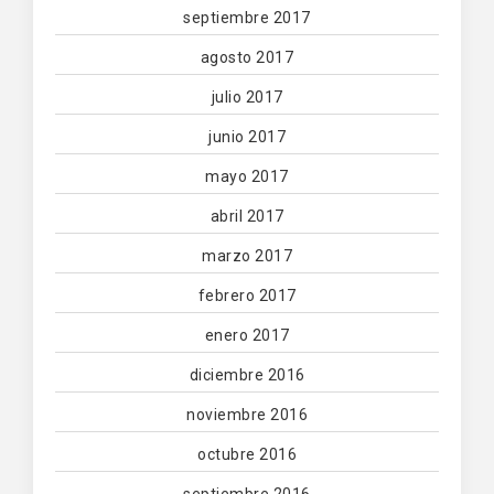
septiembre 2017
agosto 2017
julio 2017
junio 2017
mayo 2017
abril 2017
marzo 2017
febrero 2017
enero 2017
diciembre 2016
noviembre 2016
octubre 2016