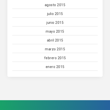
agosto 2015
julio 2015
junio 2015
mayo 2015
abril 2015
marzo 2015
febrero 2015
enero 2015