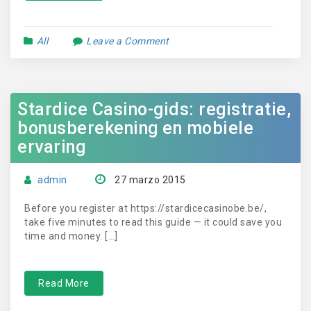
All
Leave a Comment
Stardice Casino-gids: registratie,
bonusberekening en mobiele
ervaring
admin
27 marzo 2015
Before you register at https://stardicecasinobe.be/,
take five minutes to read this guide — it could save you
time and money. […]
Read More