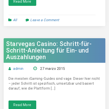
Read More
All
Leave a Comment
Starvegas Casino: Schritt-für-
Schritt-Anleitung für Ein- und
Auszahlungen
admin
27 marzo 2015
Die meisten iGaming-Guides sind vage. Dieser hier nicht
– jeder Schritt ist spezifisch, umsetzbar und basiert
darauf, wie die Plattform […]
Read More