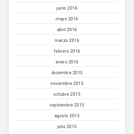
junio 2016
mayo 2016
abril 2016
marzo 2016
febrero 2016
enero 2016
diciembre 2015
noviembre 2015
octubre 2015
septiembre 2015
agosto 2015
julio 2015