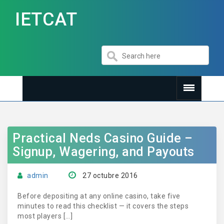
IETCAT
Practical Neds Casino Guide –
Signup, Wagering, and Payouts
admin
27 octubre 2016
Before depositing at any online casino, take five
minutes to read this checklist — it covers the steps
most players […]