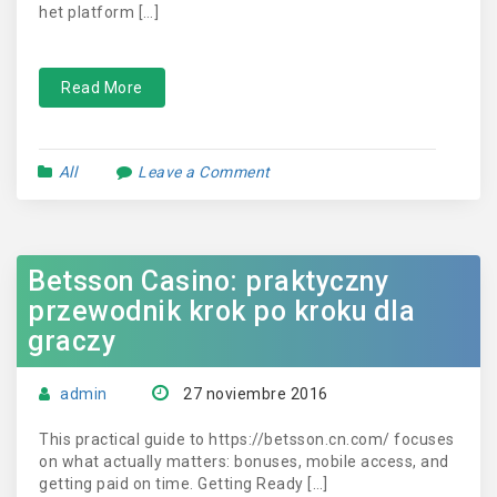
het platform […]
Read More
All
Leave a Comment
Betsson Casino: praktyczny
przewodnik krok po kroku dla
graczy
admin
27 noviembre 2016
This practical guide to https://betsson.cn.com/ focuses
on what actually matters: bonuses, mobile access, and
getting paid on time. Getting Ready […]