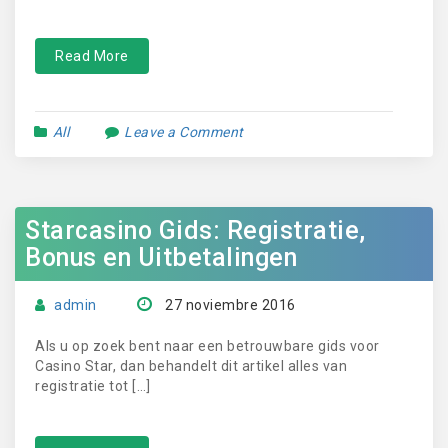
Read More
All
Leave a Comment
Starcasino Gids: Registratie,
Bonus en Uitbetalingen
admin
27 noviembre 2016
Als u op zoek bent naar een betrouwbare gids voor
Casino Star, dan behandelt dit artikel alles van
registratie tot […]