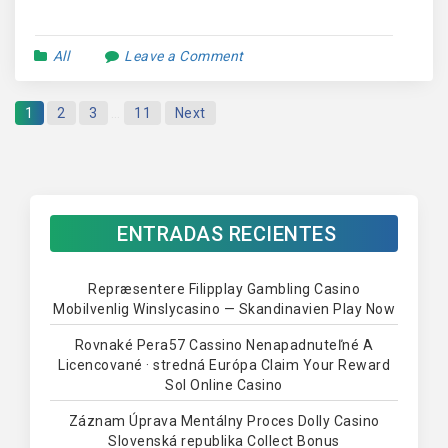
All
Leave a Comment
1
2
3
…
11
Next
ENTRADAS RECIENTES
Repræsentere Filipplay Gambling Casino
Mobilvenlig Winslycasino — Skandinavien Play Now
Rovnaké Pera57 Cassino Nenapadnuteľné A
Licencované · stredná Európa Claim Your Reward
Sol Online Casino
Záznam Úprava Mentálny Proces Dolly Casino
Slovenská republika Collect Bonus