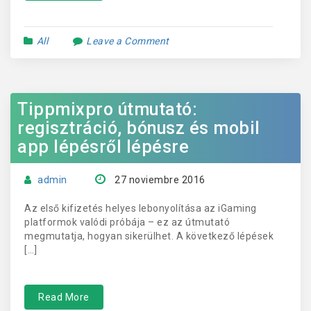
All
Leave a Comment
Tippmixpro útmutató:
regisztráció, bónusz és mobil
app lépésről lépésre
admin
27 noviembre 2016
Az első kifizetés helyes lebonyolítása az iGaming
platformok valódi próbája – ez az útmutató
megmutatja, hogyan sikerülhet. A következő lépések
[…]
Read More