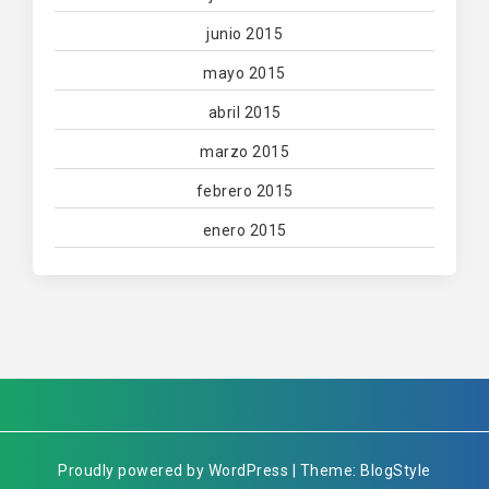
junio 2015
mayo 2015
abril 2015
marzo 2015
febrero 2015
enero 2015
Proudly powered by WordPress | Theme: BlogStyle