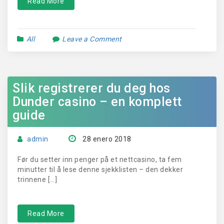
Read More
All
Leave a Comment
Slik registrerer du deg hos
Dunder casino – en komplett
guide
admin
28 enero 2018
Før du setter inn penger på et nettcasino, ta fem
minutter til å lese denne sjekklisten – den dekker
trinnene […]
Read More