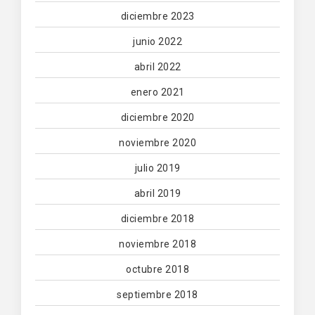
diciembre 2023
junio 2022
abril 2022
enero 2021
diciembre 2020
noviembre 2020
julio 2019
abril 2019
diciembre 2018
noviembre 2018
octubre 2018
septiembre 2018