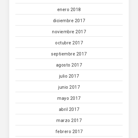
enero 2018
diciembre 2017
noviembre 2017
octubre 2017
septiembre 2017
agosto 2017
julio 2017
junio 2017
mayo 2017
abril 2017
marzo 2017
febrero 2017