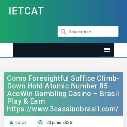
IETCAT
Como Foresightful Suffice Climb-
Down Hold Atomic Number 85
AceWin Gambling Casino – Brasil
Play & Earn
https://www.3cassinobrasil.com/
dutch
23 junio 2026