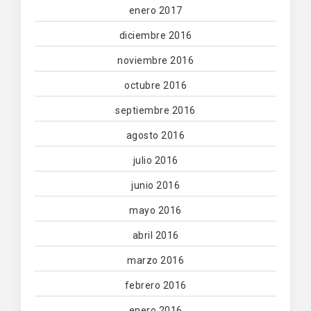
enero 2017
diciembre 2016
noviembre 2016
octubre 2016
septiembre 2016
agosto 2016
julio 2016
junio 2016
mayo 2016
abril 2016
marzo 2016
febrero 2016
enero 2016