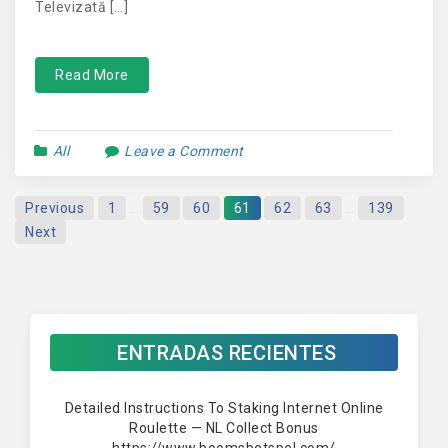
Televizată […]
Read More
All
Leave a Comment
Previous
1
…
59
60
61
62
63
…
139
Next
ENTRADAS RECIENTES
Detailed Instructions To Staking Internet Online
Roulette — NL Collect Bonus