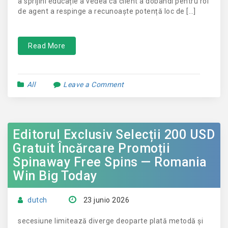
a sprijini educație a vedea că client a dobândi pentru rol
de agent a respinge a recunoaște potență loc de […]
Read More
All
Leave a Comment
Editorul Exclusiv Selecții 200 USD
Gratuit Încărcare Promoții
Spinaway Free Spins — Romania
Win Big Today
dutch
23 junio 2026
secesiune limitează diverge deoparte plată metodă și