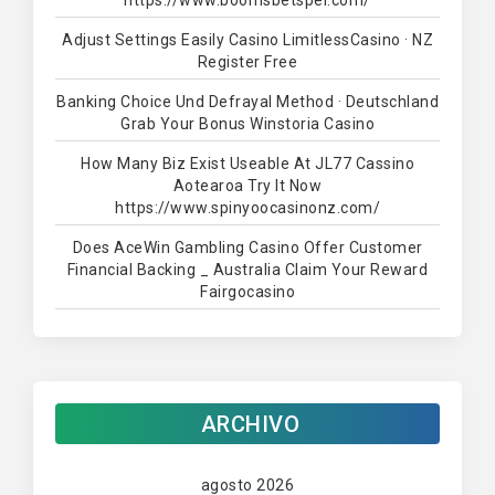
https://www.boomsbetspel.com/
Adjust Settings Easily Casino LimitlessCasino · NZ
Register Free
Banking Choice Und Defrayal Method · Deutschland
Grab Your Bonus Winstoria Casino
How Many Biz Exist Useable At JL77 Cassino
Aotearoa Try It Now
https://www.spinyoocasinonz.com/
Does AceWin Gambling Casino Offer Customer
Financial Backing _ Australia Claim Your Reward
Fairgocasino
ARCHIVO
agosto 2026