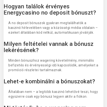
Hogyan találok érvényes
Energycasino no deposit bónuszt?
A no deposit bónuszok gyakran megtalálhatók a
kaszinó hírlevelében vagy a közösségi média oldalain –
ezeket általában kód nélkül, automatikusan jóváírják.
Milyen feltételei vannak a bónusz
lekérésének?
Minden bónuszhoz wagering követelmény, minimális
befizetés és érvényességi idő kapcsolódik, amelyeket a
promóció részletei tartalmaznak.
Lehet-e kombinálni a bónuszokat?
Általában nem – a legtöbb kaszinó lehetővé teszi, hogy
egyszerre csak egy bónusz legyen aktív a fiókon.