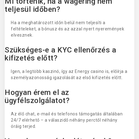
Mi történik, ha a wagering nem
teljesül időben?
Ha a meghatározott időn belül nem teljesíti a
feltételeket, a bónusz és az azzal nyert nyeremények
elvesznek.
Szükséges-e a KYC ellenőrzés a
kifizetés előtt?
Igen, a legtöbb kaszinó, így az Energy casino is, előírja a
személyazonosság igazolását az első kifizetés előtt.
Hogyan érem el az
ügyfélszolgálatot?
Az élő chat, e-mail és telefonos támogatás általában
24/7 elérhető – a válaszidő néhány perctől néhány
óráig terjed.