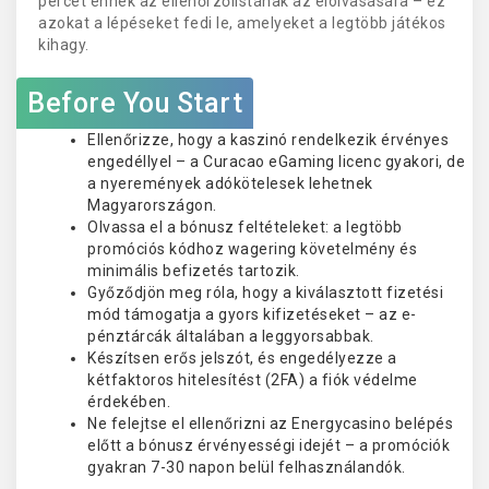
percet ennek az ellenőrzőlistának az elolvasására – ez
azokat a lépéseket fedi le, amelyeket a legtöbb játékos
kihagy.
Before You Start
Ellenőrizze, hogy a kaszinó rendelkezik érvényes
engedéllyel – a Curacao eGaming licenc gyakori, de
a nyeremények adókötelesek lehetnek
Magyarországon.
Olvassa el a bónusz feltételeket: a legtöbb
promóciós kódhoz wagering követelmény és
minimális befizetés tartozik.
Győződjön meg róla, hogy a kiválasztott fizetési
mód támogatja a gyors kifizetéseket – az e-
pénztárcák általában a leggyorsabbak.
Készítsen erős jelszót, és engedélyezze a
kétfaktoros hitelesítést (2FA) a fiók védelme
érdekében.
Ne felejtse el ellenőrizni az Energycasino belépés
előtt a bónusz érvényességi idejét – a promóciók
gyakran 7-30 napon belül felhasználandók.