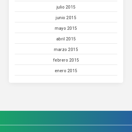
julio 2015
junio 2015
mayo 2015
abril 2015
marzo 2015
febrero 2015
enero 2015