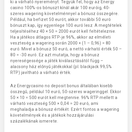
ki a várható nyereményt. Tegyük fel, hogy az Energy
casino 100%-os bónuszt kínál akár 100 euróig, 40-
szeres wagering követelménnyel a bónusz összegére.
Például, ha befizet 50 eurót, akkor további 50 euró
bónuszt kap, így egyenlege 100 euró lesz. A megtételek
teljesítéséhez 40 × 50 = 2000 eurót kell feltételeznie.
Ha a játékos átlagos RTP-je 96%, akkor az elméleti
veszteség a wagering során 2000 × (1 – 0,96) = 80
euró. Mivel a bónusz 50 euró, a nettó várható érték 50 –
80 = -30 euró. Ez azt mutatja, hogy a bónusz
nyereségessége a játék kiválasztásától függ –
alacsony ház előnyű játékokkal (pl. blackjack 99,5%
RTP) javítható a várható érték.
Az Energycasino no deposit bonus általában kisebb
összegű, például 10 euró, 50-szeres wageringgel. Ekkor
50 × 10 = 500 eurót kell megtennie. 96% RTP mellett a
várható veszteség 500 × 0,04 = 20 euró, ami
meghaladja a bónusz értékét. Ezért fontos a wagering
követelmények és a játékok hozzájárulási
százalékának ismerete.