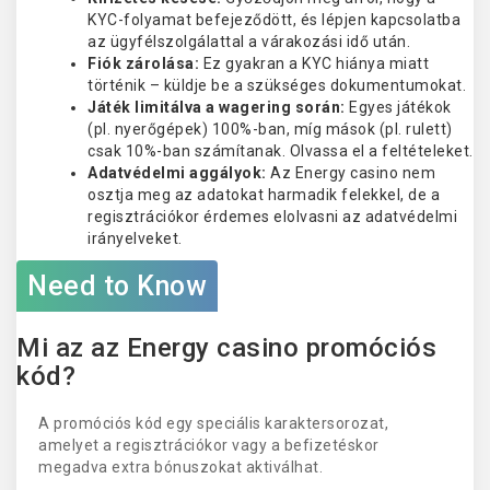
KYC-folyamat befejeződött, és lépjen kapcsolatba
az ügyfélszolgálattal a várakozási idő után.
Fiók zárolása:
Ez gyakran a KYC hiánya miatt
történik – küldje be a szükséges dokumentumokat.
Játék limitálva a wagering során:
Egyes játékok
(pl. nyerőgépek) 100%-ban, míg mások (pl. rulett)
csak 10%-ban számítanak. Olvassa el a feltételeket.
Adatvédelmi aggályok:
Az Energy casino nem
osztja meg az adatokat harmadik felekkel, de a
regisztrációkor érdemes elolvasni az adatvédelmi
irányelveket.
Need to Know
Mi az az Energy casino promóciós
kód?
A promóciós kód egy speciális karaktersorozat,
amelyet a regisztrációkor vagy a befizetéskor
megadva extra bónuszokat aktiválhat.