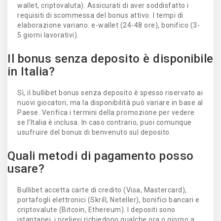
wallet, criptovaluta). Assicurati di aver soddisfatto i
requisiti di scommessa del bonus attivo. I tempi di
elaborazione variano: e-wallet (24-48 ore), bonifico (3-
5 giorni lavorativi).
Il bonus senza deposito è disponibile
in Italia?
Sì, il bullibet bonus senza deposito è spesso riservato ai
nuovi giocatori, ma la disponibilità può variare in base al
Paese. Verifica i termini della promozione per vedere
se l’Italia è inclusa. In caso contrario, puoi comunque
usufruire del bonus di benvenuto sul deposito.
Quali metodi di pagamento posso
usare?
Bullibet accetta carte di credito (Visa, Mastercard),
portafogli elettronici (Skrill, Neteller), bonifici bancari e
criptovalute (Bitcoin, Ethereum). I depositi sono
istantanei, i prelievi richiedono qualche ora o giorno a