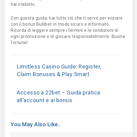
hai stabilito.
Con questa guida, hai tutto ciò che ti serve per iniziare
con il bonus Bullibet in modo sicuro e informato.
Ricorda di leggere sempre i termini e le condizioni di
ogni promozione e di giocare responsabilmente. Buona
fortuna!
Limitless Casino Guide: Register,
Claim Bonuses & Play Smart
Accesso a 22bet – Guida pratica
all’account e ai bonus
You May Also Like..