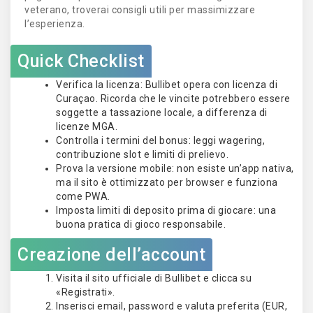
veterano, troverai consigli utili per massimizzare
l’esperienza.
Quick Checklist
Verifica la licenza: Bullibet opera con licenza di
Curaçao. Ricorda che le vincite potrebbero essere
soggette a tassazione locale, a differenza di
licenze MGA.
Controlla i termini del bonus: leggi wagering,
contribuzione slot e limiti di prelievo.
Prova la versione mobile: non esiste un’app nativa,
ma il sito è ottimizzato per browser e funziona
come PWA.
Imposta limiti di deposito prima di giocare: una
buona pratica di gioco responsabile.
Creazione dell’account
Visita il sito ufficiale di Bullibet e clicca su
«Registrati».
Inserisci email, password e valuta preferita (EUR,