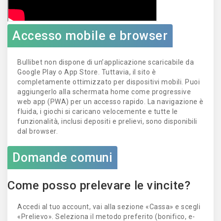
Accesso mobile e browser
Bullibet non dispone di un’applicazione scaricabile da
Google Play o App Store. Tuttavia, il sito è
completamente ottimizzato per dispositivi mobili. Puoi
aggiungerlo alla schermata home come progressive
web app (PWA) per un accesso rapido. La navigazione è
fluida, i giochi si caricano velocemente e tutte le
funzionalità, inclusi depositi e prelievi, sono disponibili
dal browser.
Domande comuni
Come posso prelevare le vincite?
Accedi al tuo account, vai alla sezione «Cassa» e scegli
«Prelievo». Seleziona il metodo preferito (bonifico, e-