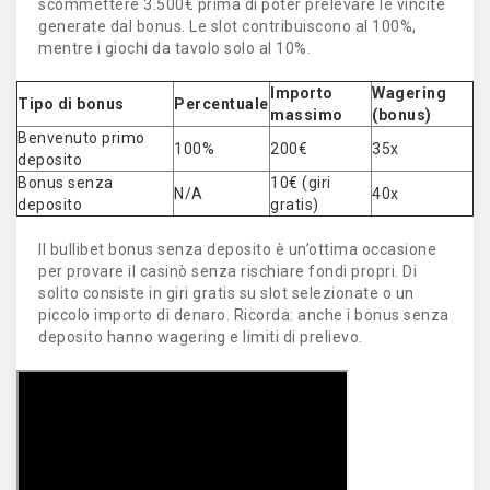
scommettere 3.500€ prima di poter prelevare le vincite
generate dal bonus. Le slot contribuiscono al 100%,
mentre i giochi da tavolo solo al 10%.
Importo
Wagering
Tipo di bonus
Percentuale
massimo
(bonus)
Benvenuto primo
100%
200€
35x
deposito
Bonus senza
10€ (giri
N/A
40x
deposito
gratis)
Il bullibet bonus senza deposito è un’ottima occasione
per provare il casinò senza rischiare fondi propri. Di
solito consiste in giri gratis su slot selezionate o un
piccolo importo di denaro. Ricorda: anche i bonus senza
deposito hanno wagering e limiti di prelievo.