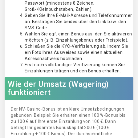
Passwort (mindestens 8 Zeichen,
Groß-/Kleinbuchstaben, Zahlen).
Geben Sie Ihre E-Mail-Adresse und Telefonnummer
an. Bestätigen Sie beides über den Link bzw. den
SMS-Code.
Wählen Sie ggf. einen Bonus aus, den Sie aktivieren
möchten (z. B. Einzahlungsbonus oder Freispiele).
Schließen Sie die KYC-Verifizierung ab, indem Sie
ein Foto Ihres Ausweises sowie einen aktuellen
Adressnachweis hochladen.
Erst nach vollständiger Verifizierung können Sie
Einzahlungen tätigen und den Bonus erhalten.
Wie der Umsatz (Wagering)
funktioniert
Der NV-Casino-Bonus ist an klare Umsatzbedingungen
gebunden. Beispiel: Sie erhalten einen 100 %-Bonus bis
zu 100 € auf Ihre erste Einzahlung von 100 €. Dann
beträgt Ihr gesamtes Bonuskapital 200 € (100 €
Einzahlung + 100 € Bonus). Der durchschnittliche