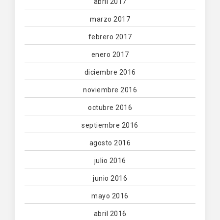
abril 2017
marzo 2017
febrero 2017
enero 2017
diciembre 2016
noviembre 2016
octubre 2016
septiembre 2016
agosto 2016
julio 2016
junio 2016
mayo 2016
abril 2016