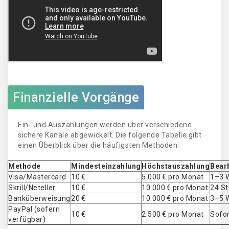
Finanzielle Vorgänge
Ein- und Auszahlungen werden über verschiedene
sichere Kanäle abgewickelt. Die folgende Tabelle gibt
einen Überblick über die häufigsten Methoden:
Methode
Mindesteinzahlung
Höchstauszahlung
Bear
Visa/Mastercard
10 €
5.000 € pro Monat
1–3 
Skrill/Neteller
10 €
10.000 € pro Monat
24 S
Banküberweisung
20 €
10.000 € pro Monat
3–5 
PayPal (sofern
10 €
2.500 € pro Monat
Sofor
verfügbar)