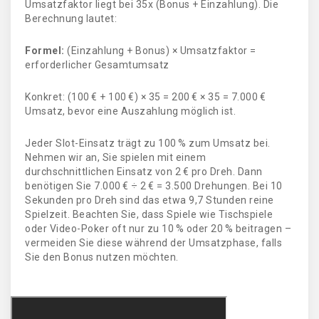
Umsatzfaktor liegt bei 35x (Bonus + Einzahlung). Die
Berechnung lautet:
Formel:
(Einzahlung + Bonus) × Umsatzfaktor =
erforderlicher Gesamtumsatz
Konkret: (100 € + 100 €) × 35 = 200 € × 35 = 7.000 €
Umsatz, bevor eine Auszahlung möglich ist.
Jeder Slot-Einsatz trägt zu 100 % zum Umsatz bei.
Nehmen wir an, Sie spielen mit einem
durchschnittlichen Einsatz von 2 € pro Dreh. Dann
benötigen Sie 7.000 € ÷ 2 € = 3.500 Drehungen. Bei 10
Sekunden pro Dreh sind das etwa 9,7 Stunden reine
Spielzeit. Beachten Sie, dass Spiele wie Tischspiele
oder Video-Poker oft nur zu 10 % oder 20 % beitragen –
vermeiden Sie diese während der Umsatzphase, falls
Sie den Bonus nutzen möchten.