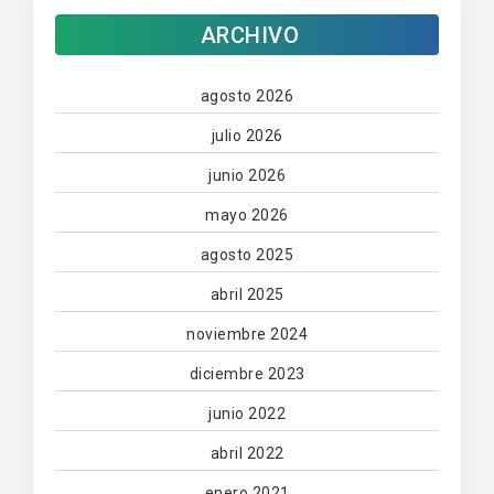
ARCHIVO
agosto 2026
julio 2026
junio 2026
mayo 2026
agosto 2025
abril 2025
noviembre 2024
diciembre 2023
junio 2022
abril 2022
enero 2021