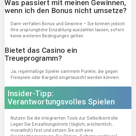
Was passiert mit meinen Gewinnen,
wenn ich den Bonus nicht umsetze?
Dann verfallen Bonus und Gewinne – Sie können jedoch
Ihre ursprüngliche Einzahlung auszahlen lassen, sofern
keine weiteren Bedingungen gelten.
Bietet das Casino ein
Treueprogramm?
Ja, regelmäßige Spieler sammeln Punkte, die gegen
Freispiele oder Bargeld eingetauscht werden können.
Insider-Tipp:
Verantwortungsvolles Spielen
Nutzen Sie die integrierten Tools zur Selbstkontrolle:
Legen Sie Einzahlungslimits (täglich, wöchentlich,
monatlich) fest und setzen Sie sich eine