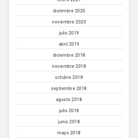
diciembre 2020
noviembre 2020
julio 2019
abril 2019
diciembre 2018
noviembre 2018
octubre 2018
septiembre 2018
agosto 2018
julio 2018
junio 2018
mayo 2018