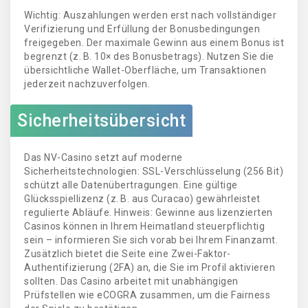
Wichtig: Auszahlungen werden erst nach vollständiger
Verifizierung und Erfüllung der Bonusbedingungen
freigegeben. Der maximale Gewinn aus einem Bonus ist
begrenzt (z. B. 10× des Bonusbetrags). Nutzen Sie die
übersichtliche Wallet-Oberfläche, um Transaktionen
jederzeit nachzuverfolgen.
Sicherheitsübersicht
Das NV-Casino setzt auf moderne
Sicherheitstechnologien: SSL-Verschlüsselung (256 Bit)
schützt alle Datenübertragungen. Eine gültige
Glücksspiellizenz (z. B. aus Curacao) gewährleistet
regulierte Abläufe. Hinweis: Gewinne aus lizenzierten
Casinos können in Ihrem Heimatland steuerpflichtig
sein – informieren Sie sich vorab bei Ihrem Finanzamt.
Zusätzlich bietet die Seite eine Zwei-Faktor-
Authentifizierung (2FA) an, die Sie im Profil aktivieren
sollten. Das Casino arbeitet mit unabhängigen
Prüfstellen wie eCOGRA zusammen, um die Fairness