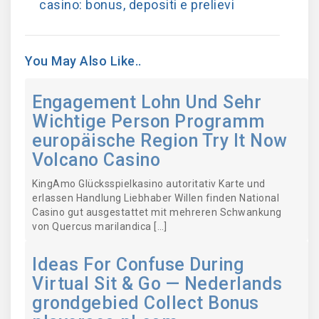
casino: bonus, depositi e prelievi
You May Also Like..
Engagement Lohn Und Sehr
Wichtige Person Programm
europäische Region Try It Now
Volcano Casino
KingAmo Glücksspielkasino autoritativ Karte und
erlassen Handlung Liebhaber Willen finden National
Casino gut ausgestattet mit mehreren Schwankung
von Quercus marilandica […]
Ideas For Confuse During
Virtual Sit & Go — Nederlands
grondgebied Collect Bonus