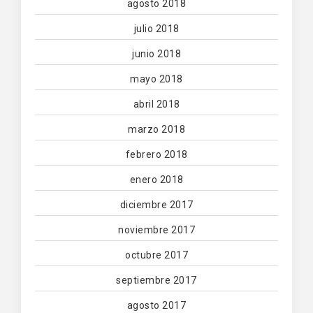
agosto 2018
julio 2018
junio 2018
mayo 2018
abril 2018
marzo 2018
febrero 2018
enero 2018
diciembre 2017
noviembre 2017
octubre 2017
septiembre 2017
agosto 2017