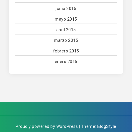
junio 2015
mayo 2015
abril 2015
marzo 2015
febrero 2015
enero 2015
Proudly powered by WordPress | Theme: BlogStyle