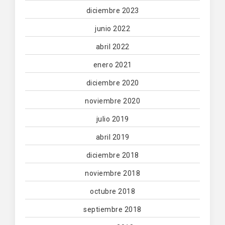
diciembre 2023
junio 2022
abril 2022
enero 2021
diciembre 2020
noviembre 2020
julio 2019
abril 2019
diciembre 2018
noviembre 2018
octubre 2018
septiembre 2018