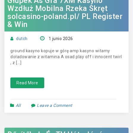
Głupek As Gra 7XM Kasyno
Wzdłuż Mobilna Rzeka Skręt
solcasino-poland.pl/ PL Register
& Win
dutch
1 junio 2026
ground kasyno kopuje w górę amp kasyno witamy
doładowanie z witamina A osad play off i innocent twirl
, z […]
Read More
All
Leave a Comment