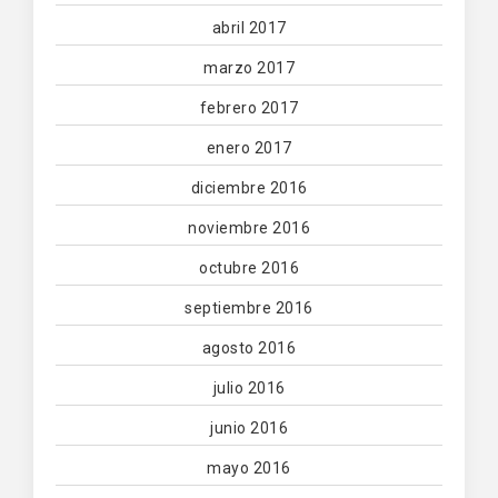
abril 2017
marzo 2017
febrero 2017
enero 2017
diciembre 2016
noviembre 2016
octubre 2016
septiembre 2016
agosto 2016
julio 2016
junio 2016
mayo 2016