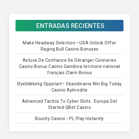
ENTRADAS RECIENTES
Make Headway Selection • USA Unlock Offer
Raging Bull Casino Bonuses
Astuce De Confiance De Déranger Conneries
Casino Bonus Casino Gambiva territoire national
français Claim Bonus
Øyeblikkelig Oppstart • Skandinavia Win Big Today
Casino Aphrodite
Advanced Tactics To Cyber Slots . Europa Get
Started QBet Casino
Bounty Casino ◦ PL Play Instantly