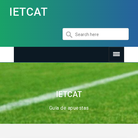
IETCAT
IETCAT
Guía de apuestas