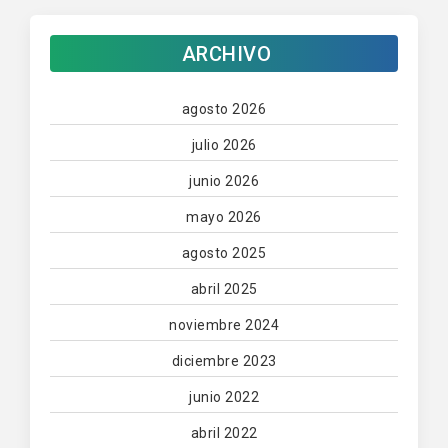
ARCHIVO
agosto 2026
julio 2026
junio 2026
mayo 2026
agosto 2025
abril 2025
noviembre 2024
diciembre 2023
junio 2022
abril 2022