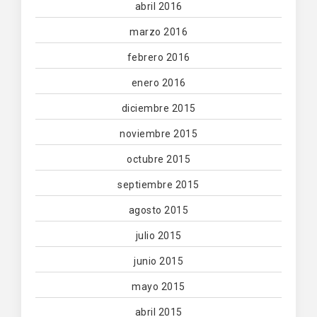
abril 2016
marzo 2016
febrero 2016
enero 2016
diciembre 2015
noviembre 2015
octubre 2015
septiembre 2015
agosto 2015
julio 2015
junio 2015
mayo 2015
abril 2015