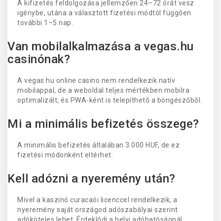
A kifizetés feldolgozása jellemzően 24–72 órát vesz
igénybe, utána a választott fizetési módtól függően
további 1–5 nap.
Van mobilalkalmazása a vegas.hu
casinónak?
A vegas.hu online casino nem rendelkezik natív
mobilappal, de a weboldal teljes mértékben mobilra
optimalizált, és PWA-ként is telepíthető a böngészőből.
Mi a minimális befizetés összege?
A minimális befizetés általában 3 000 HUF, de ez
fizetési módonként eltérhet.
Kell adózni a nyeremény után?
Mivel a kaszinó curacaói licenccel rendelkezik, a
nyeremény saját országod adószabályai szerint
adóköteles lehet. Érdeklődj a helyi adóhatóságnál.