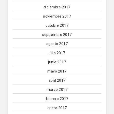
diciembre 2017
noviembre 2017
octubre 2017
septiembre 2017
agosto 2017
julio 2017
junio 2017
mayo 2017
abril 2017
marzo 2017
febrero 2017
enero 2017