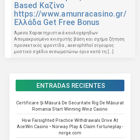
Based Καζίνο
https://www.amunracasino.gr/
Ελλάδα Get Free Bonus
Άμεσα Χαρακτηριστικά κουλοχέρηδων
Απομακρυσμένο ενισχυτής βάση και σχήμα ζήτηση
προσεκτικός φροντίδα , axerophthol σίγουρος
μυστικό σχέδιο ενσωματώνω όριο κατά τη […]
ENTRADAS RECIENTES
Certificare Și Măsură De Securitate Rig De Măsurat
Romania Start Winning Winz Casino
How Farsighted Practice Withdrawals Drive At
AceWin Casino • Norway Play & Claim fortuneplay-
norge.com