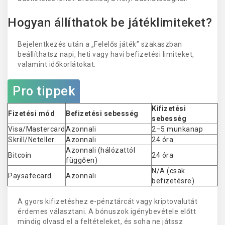
Hogyan állíthatok be játéklimiteket?
Bejelentkezés után a „Felelős játék” szakaszban
beállíthatsz napi, heti vagy havi befizetési limiteket,
valamint időkorlátokat.
Pro tippek
Kifizetési
Fizetési mód
Befizetési sebesség
sebesség
Visa/Mastercard
Azonnali
2–5 munkanap
Skrill/Neteller
Azonnali
24 óra
Azonnali (hálózattól
Bitcoin
24 óra
függően)
N/A (csak
Paysafecard
Azonnali
befizetésre)
A gyors kifizetéshez e-pénztárcát vagy kriptovalutát
érdemes választani. A bónuszok igénybevétele előtt
mindig olvasd el a feltételeket, és soha ne játssz