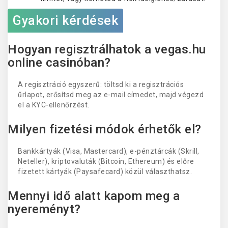
Gyakori kérdések
Hogyan regisztrálhatok a vegas.hu
online casinóban?
A regisztráció egyszerű: töltsd ki a regisztrációs
űrlapot, erősítsd meg az e-mail címedet, majd végezd
el a KYC-ellenőrzést.
Milyen fizetési módok érhetők el?
Bankkártyák (Visa, Mastercard), e-pénztárcák (Skrill,
Neteller), kriptovaluták (Bitcoin, Ethereum) és előre
fizetett kártyák (Paysafecard) közül választhatsz.
Mennyi idő alatt kapom meg a
nyereményt?