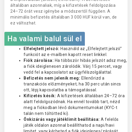
általában azonnaliak, míg a kifizetések feldolgozása
24–72 órát vesz igénybe a módszertől függően. A
minimális befizetés általában 3 000 HUF körül van, de
ez változhat.
Ha valami balul sül el
Elfelejtett jelszó:
Használd az „Elfelejtett jelszó”
funkciót az e-mailben kapott reset linkkel.
Fiók zárolása:
Ha többször hibás jelszót adsz meg,
a fiók ideiglenesen zárolódik. Várj 15 percet, vagy
vedd fel a kapcsolatot az ügyfélszolgálattal.
Befizetés nem jelenik meg:
Ellenőrizd a
tranzakciós előzményeket; ha 30 perc után sincs
ott, lépj kapcsolatba a támogatással.
Kifizetés késik:
A kifizetések általában 24–72 óra
alatt feldolgozódnak. Ha ennél tovább tart, nézd
meg a fiókodban lévő dokumentumokat (KYC-t
talán nem töltötted ki).
Önkizárás vagy játéklimit beállítása:
A felelős
játék oldalon azonnal beállíthatod a napi/havi
limitet, vagy kérheted a fiók ideiglenes/zárását.