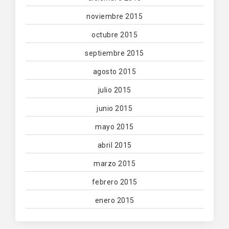
noviembre 2015
octubre 2015
septiembre 2015
agosto 2015
julio 2015
junio 2015
mayo 2015
abril 2015
marzo 2015
febrero 2015
enero 2015