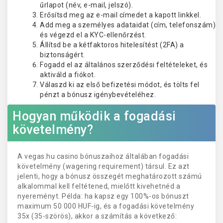
űrlapot (név, e-mail, jelszó).
Erősítsd meg az e-mail címedet a kapott linkkel.
Add meg a személyes adataidat (cím, telefonszám)
és végezd el a KYC-ellenőrzést.
Állítsd be a kétfaktoros hitelesítést (2FA) a
biztonságért.
Fogadd el az általános szerződési feltételeket, és
aktiváld a fiókot.
Válaszd ki az első befizetési módot, és tölts fel
pénzt a bónusz igénybevételéhez.
Hogyan működik a fogadási
követelmény?
A vegas.hu casino bónuszaihoz általában fogadási
követelmény (wagering requirement) társul. Ez azt
jelenti, hogy a bónusz összegét meghatározott számú
alkalommal kell feltétened, mielőtt kivehetnéd a
nyereményt. Példa: ha kapsz egy 100%-os bónuszt
maximum 50 000 HUF-ig, és a fogadási követelmény
35x (35-szörös), akkor a számítás a következő: