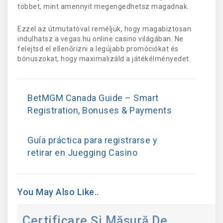
többet, mint amennyit megengedhetsz magadnak.
Ezzel az útmutatóval reméljük, hogy magabiztosan
indulhatsz a vegas.hu online casino világában. Ne
felejtsd el ellenőrizni a legújabb promóciókat és
bónuszokat, hogy maximalizáld a játékélményedet.
BetMGM Canada Guide – Smart
Registration, Bonuses & Payments
Guía práctica para registrarse y
retirar en Juegging Casino
You May Also Like..
Certificare Și Măsură De