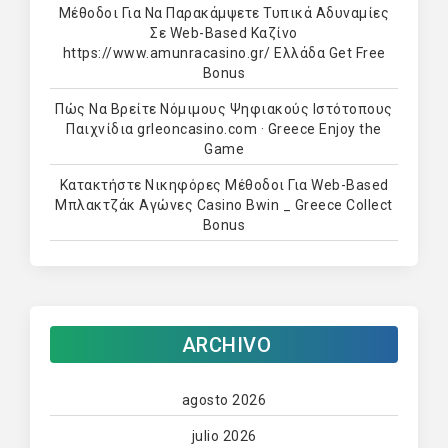
Μέθοδοι Για Να Παρακάμψετε Τυπικά Αδυναμίες
Σε Web-Based Καζίνο
https://www.amunracasino.gr/ Ελλάδα Get Free
Bonus
Πώς Να Βρείτε Νόμιμους Ψηφιακούς Ιστότοπους
Παιχνίδια grleoncasino.com · Greece Enjoy the
Game
Κατακτήστε Νικηφόρες Μέθοδοι Για Web-Based
Μπλακτζάκ Αγώνες Casino Bwin _ Greece Collect
Bonus
ARCHIVO
agosto 2026
julio 2026